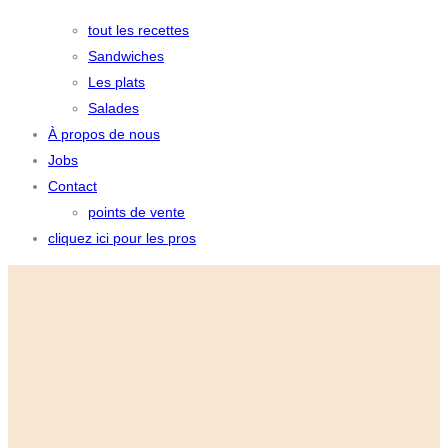
tout les recettes
Sandwiches
Les plats
Salades
À propos de nous
Jobs
Contact
points de vente
cliquez ici pour les pros